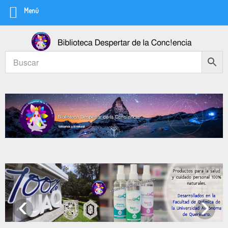
Menú
‹
›