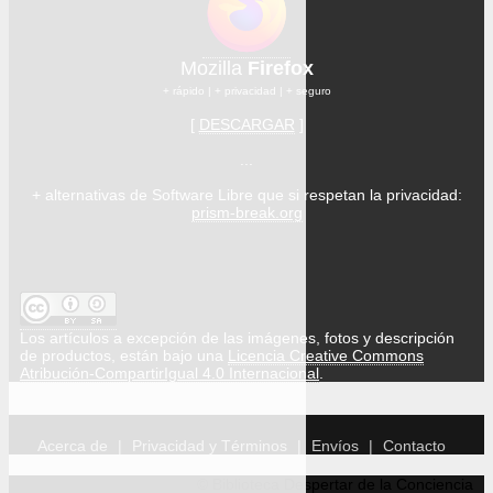
Mozilla
Firefox
+ rápido | + privacidad | + seguro
[
DESCARGAR
]
...
+ alternativas de Software Libre que si respetan la privacidad:
prism-break.org
Los artículos a excepción de las imágenes, fotos y descripción
de productos, están bajo una
Licencia Creative Commons
Atribución-CompartirIgual 4.0 Internacional
.
Acerca de
Privacidad y Términos
Envíos
Contacto
© Biblioteca Despertar de la Conciencia