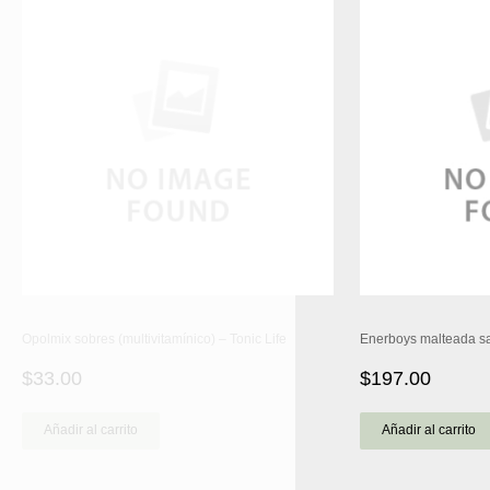
Opolmix sobres (multivitamínico) – Tonic Life
Enerboys malteada sab
$
33.00
$
197.00
Añadir al carrito
Añadir al carrito