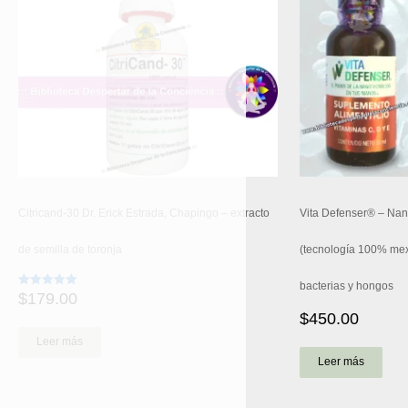
Citricand-30 Dr. Erick Estrada, Chapingo – extracto
Vita Defenser® – Nan
de semilla de toronja
(tecnología 100% mexi
bacterias y hongos
$
179.00
Valorado
con
$
450.00
4.93
de 5
Leer más
Leer más