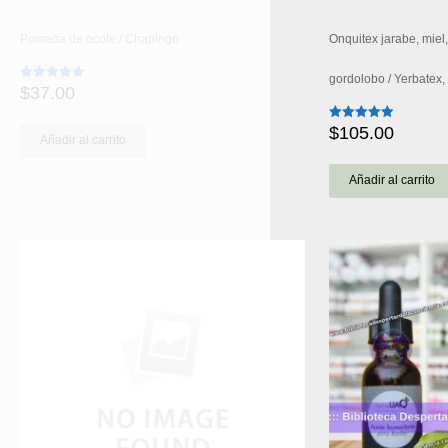
Pomada de ocote / Chapingo
Onquitex jarabe, miel,
gordolobo / Yerbatex
$
37.00
Valorado
con
5.00
de 5
$
105.00
Valorado
Añadir al carrito
con
5.00
de 5
Añadir al carrito