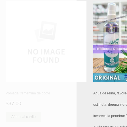
Pomada trementina de ocote
Agua de reina, favore
$
37.00
estimula, depura y dr
favorece la penetraci
Añadir al carrito