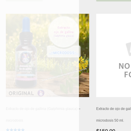
Extracto de ojo de gallina (Galphimia glauca) –
Extracto de ojo de ga
microdosis
microdosis 50 ml.
$
150.00