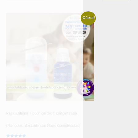
¡Oferta!
Pack: Difusor + 360° cercko® concentrado
(Nanodesinfectante con NanoBiomoléculas).