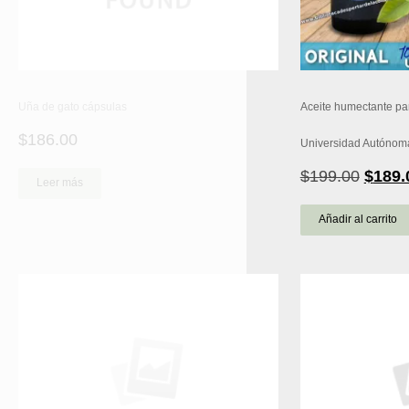
Uña de gato cápsulas
Aceite humectante pa
$
186.00
Universidad Autónom
El
$
199.00
$
189.
Leer más
precio
origin
Añadir al carrito
era:
$199.