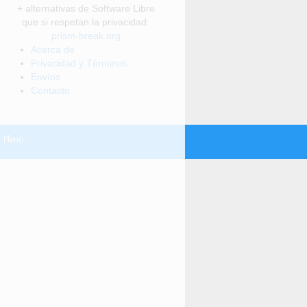
+ alternativas de Software Libre
que si respetan la privacidad:
prism-break.org
Acerca de
Privacidad y Términos
Envíos
Contacto
Menú