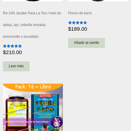
Re-240 Jarabe Para La Tos / miel de
Flores de bach
abeja, ajo, cebolla morada,
$
189.00
Valorado
con
4.85
xoconostle y eucalipto.
de 5
Añadir al carrito
$
210.00
Valorado
con
4.91
de 5
Leer más