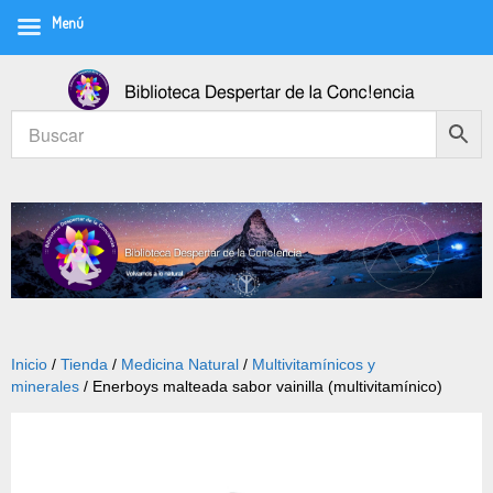
Menú
Inicio
/
Tienda
/
Medicina Natural
/
Multivitamínicos y
minerales
/ Enerboys malteada sabor vainilla (multivitamínico)