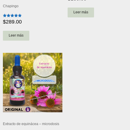
con
5.00
Chapingo
de 5
Leer más
$
289.00
Valorado
con
4.97
de 5
Leer más
Extracto de equinácea – microdosis