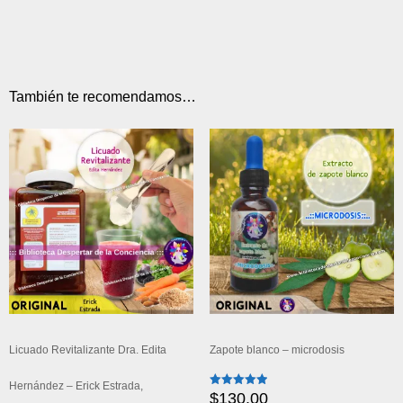
También te recomendamos…
Licuado Revitalizante Dra. Edita
Zapote blanco – microdosis
Hernández – Erick Estrada,
$
130.00
Valorado