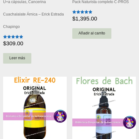
U+a cápsulas, Cancerina
Pack Naturista completo C-PROS
Cuachalalate Árnica – Erick Estrada
$
1,395.00
Valorado
con
5.00
Chapingo
de 5
Añadir al carrito
$
309.00
Valorado
con
4.91
de 5
Leer más