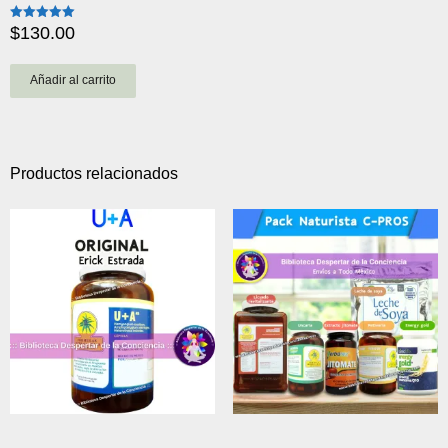
$
130.00
Valorado
con
5.00
de 5
Añadir al carrito
Productos relacionados