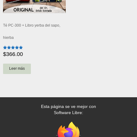
Té PC-300 + Libro yerba del sapo,
hierba
$
366.00
Valorado
con
5.00
de 5
Leer más
Esta página se ve mejor con
Software Libre: