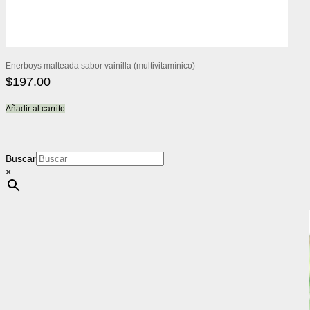
Enerboys malteada sabor vainilla (multivitamínico)
$
197.00
Añadir al carrito
Buscar
×