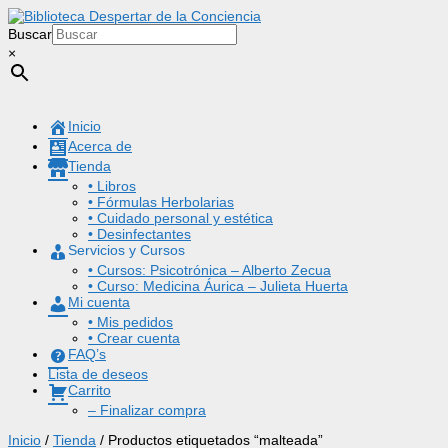
Buscar
×
Inicio
Acerca de
Tienda
• Libros
• Fórmulas Herbolarias
• Cuidado personal y estética
• Desinfectantes
Servicios y Cursos
• Cursos: Psicotrónica – Alberto Zecua
• Curso: Medicina Áurica – Julieta Huerta
Mi cuenta
• Mis pedidos
• Crear cuenta
FAQ’s
Lista de deseos
Carrito
– Finalizar compra
Inicio
/
Tienda
/ Productos etiquetados “malteada”