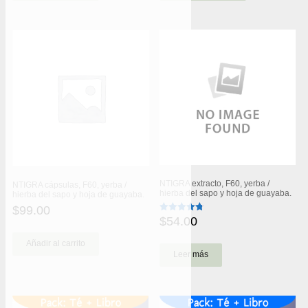
NTIGRA extracto, F60, yerba /
NTIGRA cápsulas, F60, yerba /
hierba del sapo y hoja de guayaba.
hierba del sapo y hoja de guayaba.
$
99.00
$
54.00
Valorado
con
4.75
Añadir al carrito
de 5
Leer más