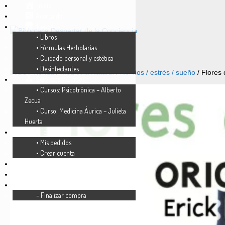
Inicio
Acerca de
Tienda
• Libros
• Fórmulas Herbolarias
• Cuidado personal y estética
• Desinfectantes
Inicio
/
Tienda
/
Medicina Natural
/
Nervios / estrés / sueño
/ Flores
Servicios y Cursos
• Cursos: Psicotrónica – Alberto
Zecua
• Curso: Medicina Áurica – Julieta
Huerta
Mi cuenta
• Mis pedidos
• Crear cuenta
FAQ’s
Lista de deseos
Carrito
– Finalizar compra