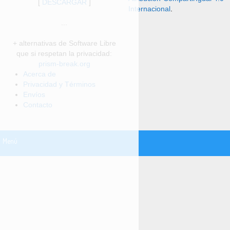
[
DESCARGAR
]
Internacional
.
...
+ alternativas de Software Libre
que si respetan la privacidad:
prism-break.org
Acerca de
Privacidad y Términos
Envíos
Contacto
Menú