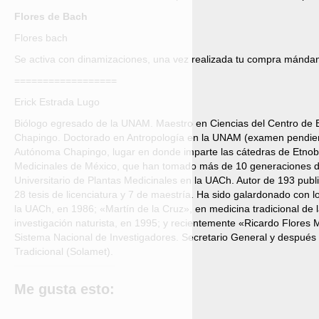
Flores de Bach
Flores bach
Se activa con dinamizaciones, una vez realizada tu compra mándano
==================
Erick Estrada Lugo
Biólogo egresado de la UNAM. Maestro en Ciencias del Centro de 
Chapingo. Doctorado en Antropología en la UNAM (examen pendiente
Autónoma Chapingo, lugar en donde imparte las cátedras de Etnobo
Medicinales de México, que han tomado más de 10 generaciones d
Universitario de Plantas Medicinales en la UACh. Autor de 193 public
28 tesis de licenciatura y 7 de maestría. Ha sido galardonado con l
la UACh, en 1986; «Martín de la Cruz», en medicina tradicional de
investigación naturista, en 1995; y recientemente «Ricardo Flore
Sistema Nacional de Investigadores. Secretario General y después
Tradicional (Solamet).
Me gusta esto: