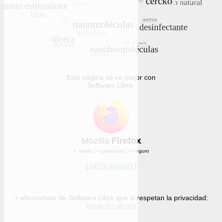
Esta página se ve mejor con
Software Libre:
Mozilla
Firefox
+ rápido | + privacidad | + seguro
[
DESCARGAR
]
...
+ alternativas de Software Libre que si respetan la privacidad:
prism-break.org