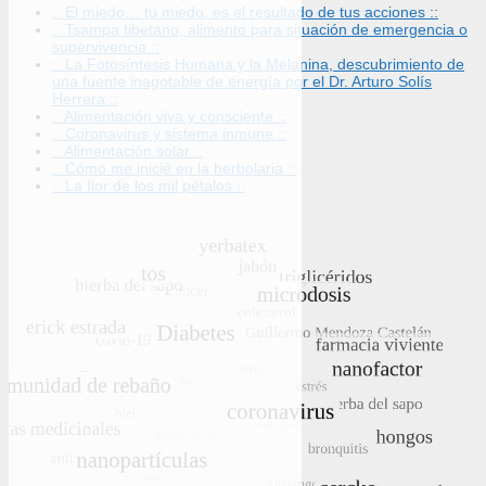
:: El miedo… tu miedo, es el resultado de tus acciones ::
:: Tsampa tibetano, alimento para situación de emergencia o
supervivencia ::
:: La Fotosíntesis Humana y la Melanina, descubrimiento de
una fuente inagotable de energía por el Dr. Arturo Solís
Herrera ::
:: Alimentación viva y consciente ::
:: Coronavirus y sistema inmune ::
:: Alimentación solar ::
:: Cómo me inicié en la herbolaria ::
:: La flor de los mil pétalos ::