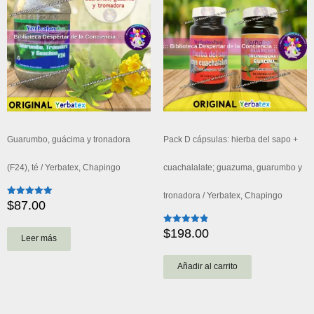
Guarumbo, guácima y tronadora
Pack D cápsulas: hierba del sapo +
(F24), té / Yerbatex, Chapingo
cuachalalate; guazuma, guarumbo y
tronadora / Yerbatex, Chapingo
$
87.00
Valorado
con
5.00
de 5
$
198.00
Valorado
Leer más
con
4.89
de 5
Añadir al carrito