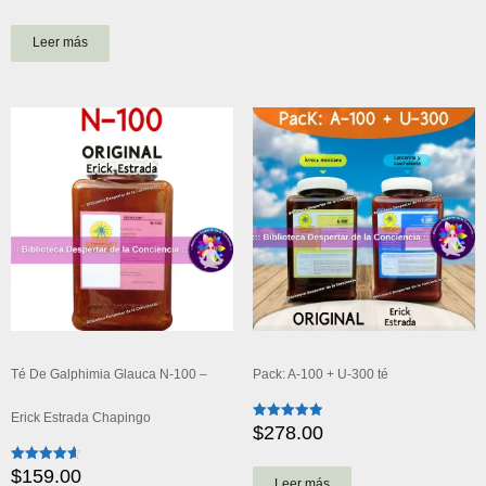
con
4.94
de 5
Leer más
Té De Galphimia Glauca N-100 –
Pack: A-100 + U-300 té
Erick Estrada Chapingo
$
278.00
Valorado
con
5.00
de 5
$
159.00
Valorado
Leer más
con