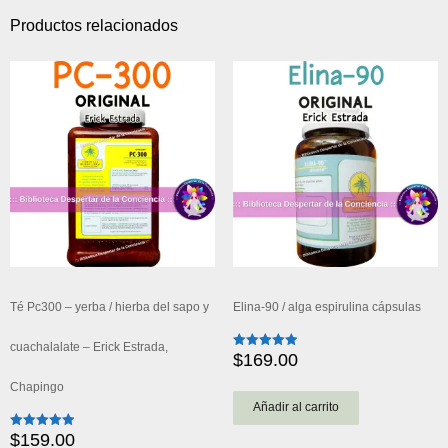
Productos relacionados
Té Pc300 – yerba / hierba del sapo y
Elina-90 / alga espirulina cápsulas
cuachalalate – Erick Estrada,
$
169.00
Valorado
con
5.00
Chapingo
de 5
Añadir al carrito
$
159.00
Valorado