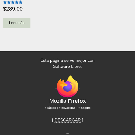
$
289.00
Valorado
con
4.97
de 5
Leer más
Esta página se ve mejor con
Software Libre:
Mozilla
Firefox
+ rápido | + privacidad | + seguro
[
DESCARGAR
]
...