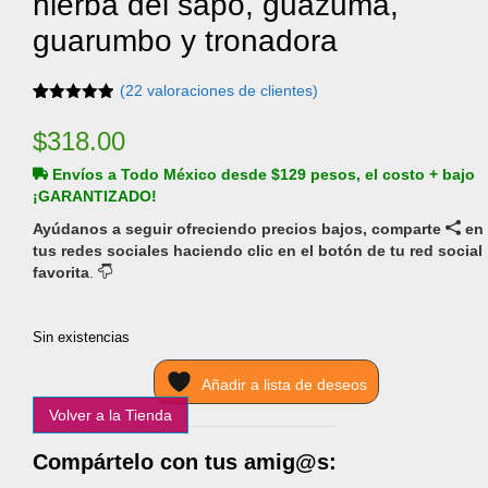
hierba del sapo, guazuma,
guarumbo y tronadora
(
22
valoraciones de clientes)
Valorado
22
con
4.91
de
$
318.00
5 en base
a
Envíos a Todo México desde $129 pesos, el costo + bajo
valoracione
s de
¡GARANTIZADO!
clientes
Ayúdanos a seguir ofreciendo precios bajos, comparte
en
tus redes sociales haciendo clic en el botón de tu red social
favorita
.
Sin existencias
Añadir a lista de deseos
Volver a la Tienda
Compártelo con tus amig@s: