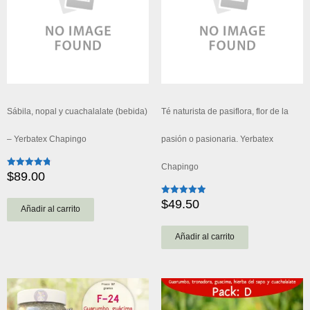
Sábila, nopal y cuachalalate (bebida)
Té naturista de pasiflora, flor de la
– Yerbatex Chapingo
pasión o pasionaria. Yerbatex
Chapingo
$
89.00
Valorado
con
4.82
de 5
$
49.50
Valorado
Añadir al carrito
con
5.00
de 5
Añadir al carrito