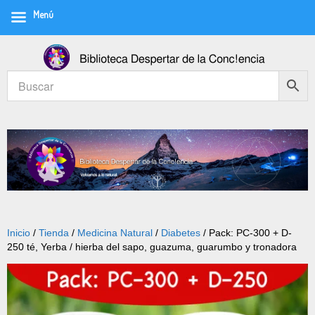
Menú
Inicio
/
Tienda
/
Medicina Natural
/
Diabetes
/ Pack: PC-300 + D-
250 té, Yerba / hierba del sapo, guazuma, guarumbo y tronadora