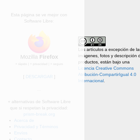
Esta página se ve mejor con
Software Libre:
Los artículos a excepción de la
imágenes, fotos y descripción 
Mozilla
Firefox
productos, están bajo una
+ rápido | + privacidad | + seguro
Licencia Creative Commons
Atribución-CompartirIgual 4.0
[
DESCARGAR
]
Internacional
.
...
+ alternativas de Software Libre
que si respetan la privacidad:
prism-break.org
Acerca de
Privacidad y Términos
Envíos
Contacto