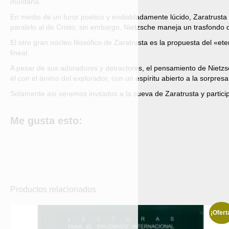
montaña.
En medio de un furor poético y endiabladamente lúcido, Zaratrust
paralelo al de Cristo, sin embargo, Nietzsche maneja un trasfond
El otro gran núcleo filosófico de Zaratrusta es la propuesta del «et
lineal.
A pesar de sus adoradores y detractores, el pensamiento de Nietz
él con el ánimo del explorador, con un espíritu abierto a la sorpresa
Solamente así seremos invitados a la cueva de Zaratrusta y parti
Me gusta esto:
Productos relacionados
¡Ofert