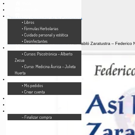
Inicio
Acerca de
Tienda
• Libros
• Fórmulas Herbolarias
• Cuidado personal y estética
• Desinfectantes
Inicio
/
Tienda
/
Libros
/
Filosofía
/ Así habló Zaratustra – Federico 
Servicios y Cursos
• Cursos: Psicotrónica – Alberto
Zecua
• Curso: Medicina Áurica – Julieta
Huerta
Mi cuenta
• Mis pedidos
• Crear cuenta
FAQ’s
Lista de deseos
Carrito
– Finalizar compra