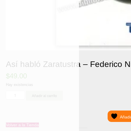
Así habló Zaratustra – Federico N
$
49.00
Hay existencias
Así
Añadir al carrito
habló
Zaratustra
-
Federico
Añadi
Nietzsche,
Volver a la Tienda
Edt.