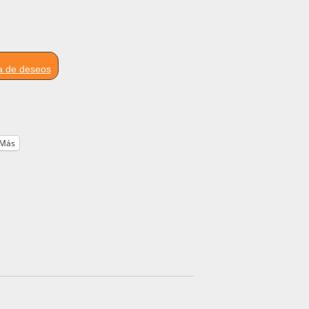
ta de deseos
Más