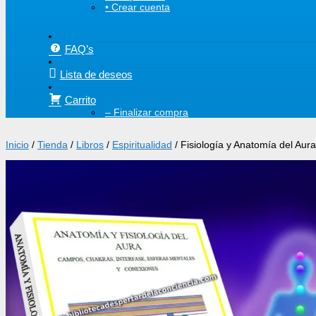
• Crear cuenta
FAQ’s
Lista de deseos
Carrito
– Finalizar compra
Inicio
/
Tienda
/
Libros
/
Espiritualidad
/ Fisiología y Anatomía del Aura