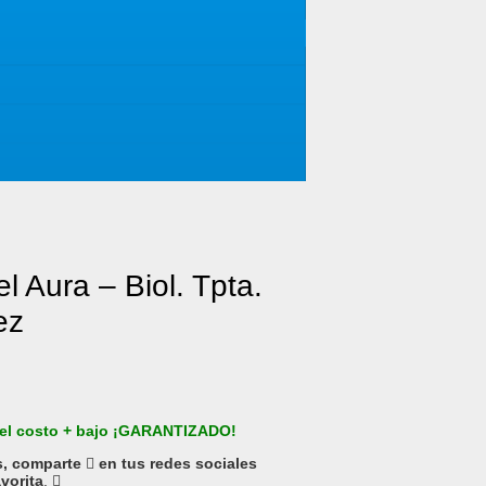
l Aura – Biol. Tpta.
ez
 el costo + bajo ¡GARANTIZADO!
s, comparte
en tus redes sociales
avorita
.