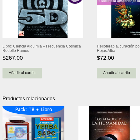
Libro: Ciencia Alquimia – Frecuencia Cósmica
Helioterapia, curación por
Rodolfo Ramos
Rojas Alba
$
267.00
$
72.00
Añadir al carrito
Añadir al carrito
Productos relacionados