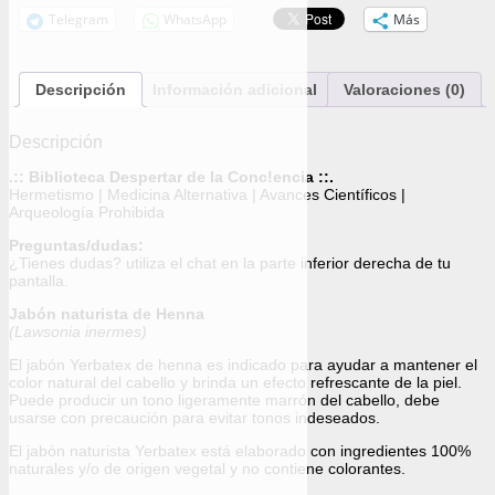
Telegram
WhatsApp
Más
Descripción
Información adicional
Valoraciones (0)
Descripción
.:: Biblioteca Despertar de la Conc!encia ::.
Hermetismo | Medicina Alternativa | Avances Científicos |
Arqueología Prohibida
Preguntas/dudas:
¿Tienes dudas? utiliza el chat en la parte inferior derecha de tu
pantalla.
Jabón naturista de Henna
(Lawsonia inermes)
El jabón Yerbatex de henna es indicado para ayudar a mantener el
color natural del cabello y brinda un efecto refrescante de la piel.
Puede producir un tono ligeramente marrón del cabello, debe
usarse con precaución para evitar tonos indeseados.
El jabón naturista Yerbatex está elaborado con ingredientes 100%
naturales y/o de origen vegetal y no contiene colorantes.