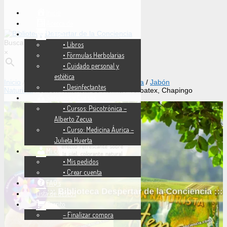
Inicio
Acerca de
Tienda
Buscar
• Libros
×
• Fórmulas Herbolarias
• Cuidado personal y
estética
Inicio
/
Tienda
/
Cuidado personal y estética
/
Jabón
• Desinfectantes
Naturista
/ Jabón Naturista de Henna / Yerbatex, Chapingo
Servicios y Cursos
• Cursos: Psicotrónica –
Alberto Zecua
• Curso: Medicina Áurica –
Julieta Huerta
Mi cuenta
• Mis pedidos
• Crear cuenta
FAQ’s
Lista de deseos
Carrito
– Finalizar compra