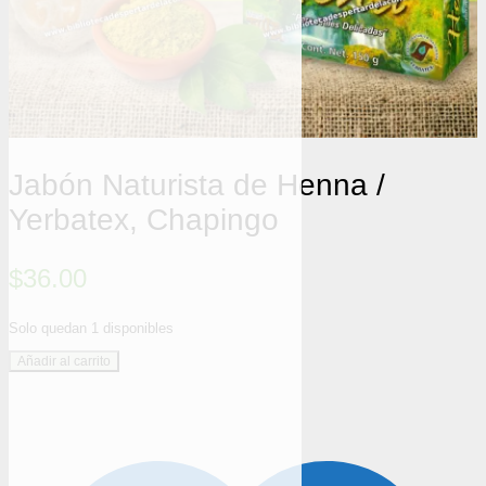
Jabón Naturista de Henna /
Yerbatex, Chapingo
$
36.00
Solo quedan 1 disponibles
Jabón
Añadir al carrito
Naturista
de
Henna
/
Yerbatex,
Chapingo
cantidad