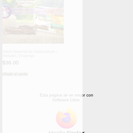
Jabón Naturista de Tepezcohuite /
Yerbatex, Chapingo
$
36.00
Añadir al carrito
Esta página se ve mejor con
Software Libre: