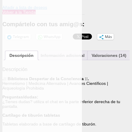
Añadir a lista de deseos
Volver a la Tienda
Compártelo con tus amig@s:
Telegram
WhatsApp
Más
Descripción
Información adicional
Valoraciones (14)
Descripción
.:: Biblioteca Despertar de la Conc!encia ::.
Hermetismo | Medicina Alternativa | Avances Científicos |
Arqueología Prohibida
Preguntas/dudas:
¿Tienes dudas? utiliza el chat en la parte inferior derecha de tu
pantalla.
Cartílago de tiburón tabletas
Tabletas elaborado a base de cartílago de tiburón.