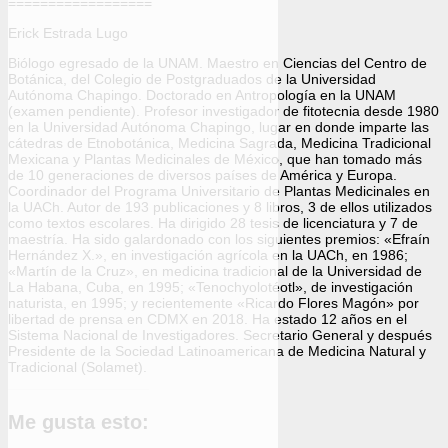
==================
Erick Estrada Lugo
Biólogo egresado de la UNAM. Maestro en Ciencias del Centro de
Botánica, del Colegio de Postgraduados de la Universidad
Autónoma Chapingo. Doctorado en Antropología en la UNAM
(examen pendiente). Profesor investigador de fitotecnia desde 1980
en la Universidad Autónoma Chapingo, lugar en donde imparte las
cátedras de Etnobotánica, Medicina Sagrada, Medicina Tradicional
Mexicana y Plantas Medicinales de México, que han tomado más
de 10 generaciones de diversos países de América y Europa.
Coordinador del Programa Universitario de Plantas Medicinales en
la UACh. Autor de 193 publicaciones y 8 libros, 3 de ellos utilizados
como textos escolares. Ha dirigido 28 tesis de licenciatura y 7 de
maestría. Ha sido galardonado con los siguientes premios: «Efraín
Hernández X.», en investigación agrícola en la UACh, en 1986;
«Martín de la Cruz», en medicina tradicional de la Universidad de
La Habana, Cuba, en 1995; «Tenochyolotéotl», de investigación
naturista, en 1995; y recientemente «Ricardo Flores Magón» por
libertad de prensa en CDMX en 2018. Ha estado 12 años en el
Sistema Nacional de Investigadores. Secretario General y después
Presidente de la Sociedad Latinoamericana de Medicina Natural y
Tradicional (Solamet).
Me gusta esto: