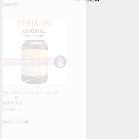
Añadir al carrito
de 5
Leer más
Peria-90 Petiveria – Erick Estrada
Chapingo
$
189.00
Valorado
con
4.85
de 5
Añadir al carrito