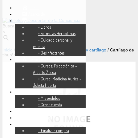
Inicio
Acerca de
Tienda
Buscar
• Libros
×
• Fórmulas Herbolarias
• Cuidado personal y
estética
Inicio
/
Tienda
/
Medicina Natural
/
Huesos y cartílago
/ Cartílago de
• Desinfectantes
tiburón tabletas – Erick Estrada
Servicios y Cursos
• Cursos: Psicotrónica –
Alberto Zecua
• Curso: Medicina Áurica –
Julieta Huerta
Mi cuenta
• Mis pedidos
• Crear cuenta
FAQ’s
Lista de deseos
Carrito
– Finalizar compra