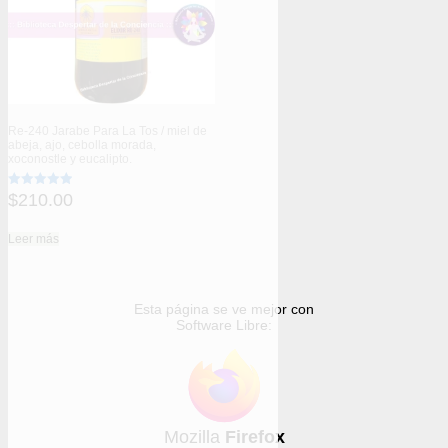
Re-240 Jarabe Para La Tos / miel de
abeja, ajo, cebolla morada,
xoconostle y eucalipto.
$
210.00
Valorado
con
4.91
de 5
Leer más
Esta página se ve mejor con
Software Libre:
Mozilla
Firefox