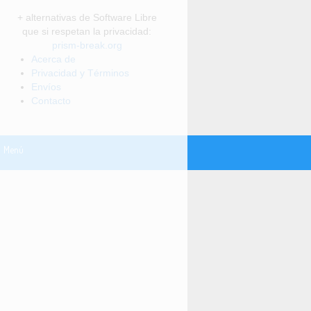
+ alternativas de Software Libre
que si respetan la privacidad:
prism-break.org
Acerca de
Privacidad y Términos
Envíos
Contacto
Menú