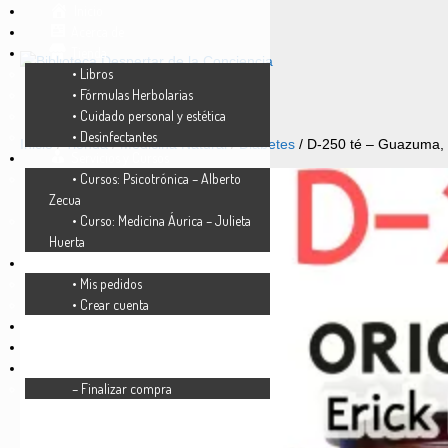
Inicio
Acerca de
Tienda
• Libros
• Fórmulas Herbolarias
• Cuidado personal y estética
• Desinfectantes
Inicio
/
Tienda
/
Medicina Natural
/
Diabetes
/ D-250 té – Guazuma,
Servicios y Cursos
• Cursos: Psicotrónica – Alberto
Zecua
• Curso: Medicina Áurica – Julieta
Huerta
Mi cuenta
• Mis pedidos
• Crear cuenta
FAQ’s
Lista de deseos
Carrito
– Finalizar compra