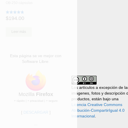
OB-250 cápsulas
$
194.00
Valorado
con
4.80
de 5
Leer más
Esta página se ve mejor con
Software Libre:
Los artículos a excepción de la
imágenes, fotos y descripción 
Mozilla
Firefox
productos, están bajo una
+ rápido | + privacidad | + seguro
Licencia Creative Commons
Atribución-CompartirIgual 4.0
[
DESCARGAR
]
Internacional
.
...