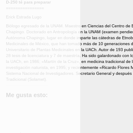
D-250 té para preparar
================
Erick Estrada Lugo
Biólogo egresado de la UNAM. Maestro en Ciencias del Centro de 
Chapingo. Doctorado en Antropología en la UNAM (examen pendiente
Autónoma Chapingo, lugar en donde imparte las cátedras de Etnobo
Medicinales de México, que han tomado más de 10 generaciones d
Universitario de Plantas Medicinales en la UACh. Autor de 193 public
28 tesis de licenciatura y 7 de maestría. Ha sido galardonado con l
la UACh, en 1986; «Martín de la Cruz», en medicina tradicional de
investigación naturista, en 1995; y recientemente «Ricardo Flore
Sistema Nacional de Investigadores. Secretario General y después
Tradicional (Solamet).
Me gusta esto: