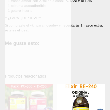
– 1 frasco ámbar con 27ml de alcohol POTABLE al 10%
– 1 etiqueta autoadherible
– 1 gotero inserto
:: ¿PARA QUÉ SIRVE?:
Si compraste el «kit para nosode» y necesitarás 1 frasco extra,
éste es el ideal.
Me gusta esto:
Productos relacionados