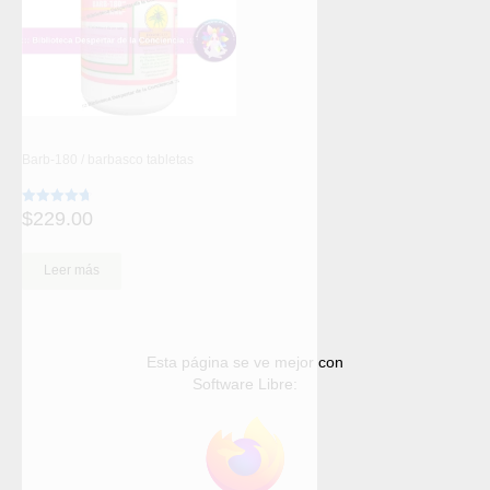
Barb-180 / barbasco tabletas
$
229.00
Valorado
con
4.74
de 5
Leer más
Esta página se ve mejor con
Software Libre: