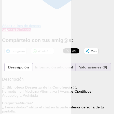
Añadir a lista de deseos
Volver a la Tienda
Compártelo con tus amig@s:
Telegram
WhatsApp
Más
Descripción
Información adicional
Valoraciones (0)
Descripción
.:: Biblioteca Despertar de la Conc!encia ::.
Hermetismo | Medicina Alternativa | Avances Científicos |
Arqueología Prohibida
Preguntas/dudas:
¿Tienes dudas? utiliza el chat en la parte inferior derecha de tu
pantalla.