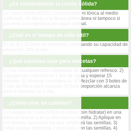
¿Es contaminante la Lluvia Sólida?
La Luvia Sólida NO ES contaminante ni tóxica al medio
ambiente, no afecta a la fauna subterránea ni tampoco si
por error son ingeridos por algún animal.
¿Cual es el tiempo de vida últil?
Es de 8 a 10 años en promedio, mermando su capacidad de
absorción 10% al año.
¿Qué cantidad usar para macetas?
1) Use una taparrosca copeteada de cualquier refresco. 2)
Agregar esa cantidad en 1 litro de agua y esperar 15
minutos. 3) Verificar consistencia. 4) Mezclar con 3 botes de
1 litro de tierra para macetas. 5) Esta proporción alcanza
para 4 macetas de 1 litro.
¿Cómo usar en cultivos?
1) Coloque la Lluvia Sólida en polvo (sin hidratar) en una
tolva del tractor y en la otra tolva la semilla. 2) Aplique en
los mismos surcos en los que sembrará las semillas. 3)
Debe quedar enterrada y mezclada con las semillas. 4)