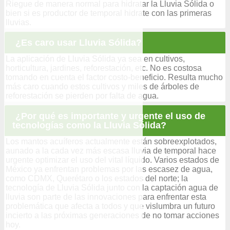
Riegue de manera normal para hidratar la Lluvia Sólida o
bien si es productor de temporal hidrate con las primeras
lluvias.
¿Es caro usar Lluvia Sólida?
La aplicación de Lluvia Sólida ya sea en cultivos,
horticultura, jardines, reforestación, etc. No es costosa
tomando en cuenta el factor costo-beneficio. Resulta mucho
más caro cuando estos cultivos y miles de árboles de
reforestación se pierden por falta de agua.
¿Por qué es importante y urgente el uso de
tecnologías como la Lluvia Sólida?
Los mantos acuíferos actualmente están sobreexplotados,
aunado a la cada vez más escasa lluvia de temporal hace
urgente optimizar el uso del vital líquido. Varios estados de
México ya enfrentan problemas por las escasez de agua,
como CDMX, Querétaro o los estados del norte; la
tecnología de Lluvia Sólida junto con la captación agua de
lluvia son parte de las innovaciones para enfrentar esta
problemática que afecta a todos y que vislumbra un futuro
incierto a las próximas generaciones de no tomar acciones
hoy.