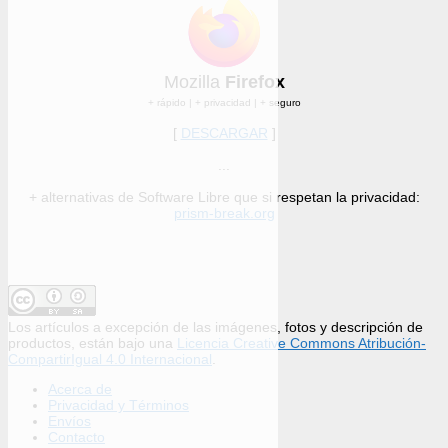
Mozilla
Firefox
+ rápido | + privacidad | + seguro
[
DESCARGAR
]
...
+ alternativas de Software Libre que si respetan la privacidad:
prism-break.org
Los artículos a excepción de las imágenes, fotos y descripción de
productos, están bajo una
Licencia Creative Commons Atribución-
CompartirIgual 4.0 Internacional
.
Acerca de
Privacidad y Términos
Envíos
Contacto