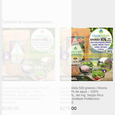
También te recomendamos…
Lluvia Sólida 250 gramos / Ahorra
Lluvia Sólida 500 gramos / Ahorra
hasta 90% de agua – 100%
hasta 90% de agua – 100%
ORIGINAL, del ing. Sergio Rico
ORIGINAL, del ing. Sergio Rico
Velasco (Instituto Politécnico
Velasco (Instituto Politécnico
Nacional)
Nacional)
$
150.00
$
275.00