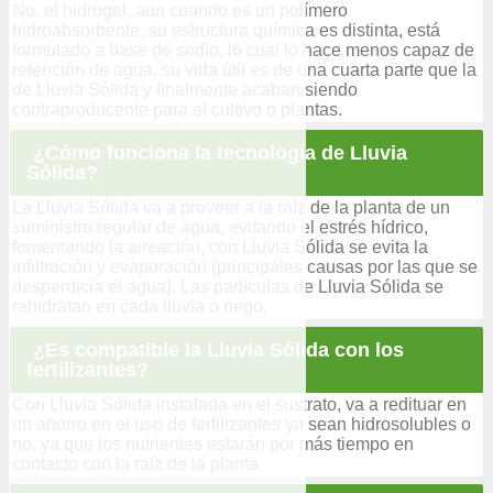
No, el hidrogel, aun cuando es un polímero
hidroabsorbente, su estructura química es distinta, está
formulado a base de sodio, lo cual lo hace menos capaz de
retención de agua, su vida útil es de una cuarta parte que la
de Lluvia Sólida y finalmente acaban siendo
contraproducente para el cultivo o plantas.
¿Cómo funciona la tecnología de Lluvia
Sólida?
La Lluvia Sólida va a proveer a la raíz de la planta de un
suministro regular de agua, evitando el estrés hídrico,
fomentando la aireación, con Lluvia Sólida se evita la
infiltración y evaporación (principales causas por las que se
desperdicia el agua). Las partículas de Lluvia Sólida se
rehidratan en cada lluvia o riego.
¿Es compatible la Lluvia Sólida con los
fertilizantes?
Con Lluvia Sólida instalada en el sustrato, va a redituar en
un ahorro en el uso de fertilizantes ya sean hidrosolubles o
no, ya que los nutrientes estarán por más tiempo en
contacto con la raíz de la planta.