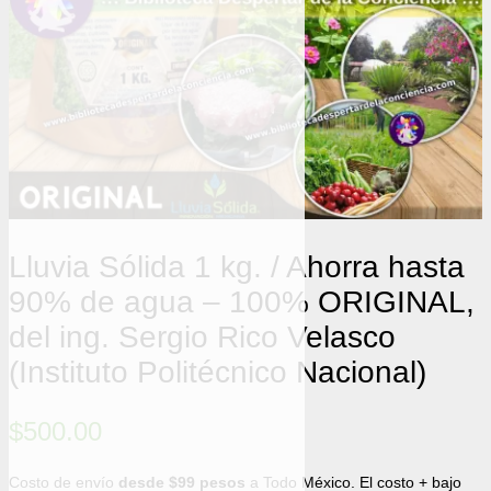
Lluvia Sólida 1 kg. / Ahorra hasta
90% de agua – 100% ORIGINAL,
del ing. Sergio Rico Velasco
(Instituto Politécnico Nacional)
$
500.00
Costo de envío
desde $99 pesos
a Todo México. El costo + bajo