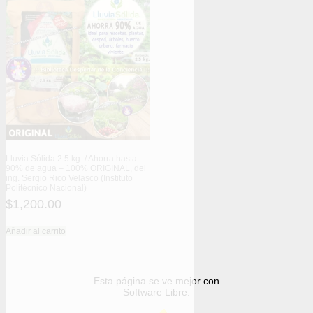
Lluvia Sólida 2.5 kg. / Ahorra hasta
90% de agua – 100% ORIGINAL, del
ing. Sergio Rico Velasco (Instituto
Politécnico Nacional)
$
1,200.00
Añadir al carrito
Esta página se ve mejor con
Software Libre: