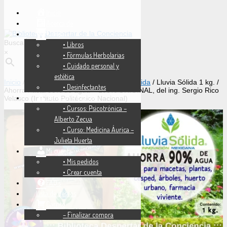
Inicio
Acerca de
Tienda
Buscar
• Libros
×
• Fórmulas Herbolarias
• Cuidado personal y
estética
Inicio
/
Tienda
/
Ahorro de agua
/
Lluvia sólida
/ Lluvia Sólida 1 kg. /
• Desinfectantes
Ahorra hasta 90% de agua – 100% ORIGINAL, del ing. Sergio Rico
Servicios y Cursos
Velasco (Instituto Politécnico Nacional)
• Cursos: Psicotrónica –
Alberto Zecua
• Curso: Medicina Áurica –
Julieta Huerta
Mi cuenta
• Mis pedidos
• Crear cuenta
FAQ’s
Lista de deseos
Carrito
– Finalizar compra