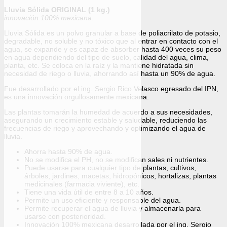
Lluvia Sólida ORIGINAL (1 kg.)
innovación 100% mexicana.
Lluvia Sólida es un polvo granular a base de poliacrilato de potasio,
degradable, no soluble y no tóxico que al entrar en contacto con el
agua, se expande y es capaz de absorber hasta 400 veces su peso
en agua dependiendo del tipo de suelo, calidad del agua, clima,
planta, etc. Se coloca en la raíz y la mantiene hidratada sin
necesidad de riego o lluvia, ahorrando así hasta un 90% de agua.
Fue desarrollado por el ing. Sergio Rico Velasco egresado del IPN,
es una innovación orgullosamente mexicana.
Las plantas tomarán la humedad de acuerdo a sus necesidades,
asegurando un crecimiento estable y saludable, reduciendo las
frecuencias de riego y aprovechando y optimizando el agua de
lluvia.
Ahorra hasta 90% de agua.
No se modifica el PH, no se modifican sales ni nutrientes.
Puede usarse para cualquier tipo de plantas, cultivos,
árboles, jardines, macetas, hidropónicos, hortalizas, plantas
medicinales (farmacia viviente), etc.
Tiene una vida útil de entre 8 a 10 años.
Permite un uso eficiente y responsable del agua.
Permite recuperar el agua de lluvia y almacenarla para
usarse con posterioridad.
Innovación 100% mexicana desarrollada por el ing. Sergio