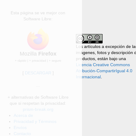
Esta página se ve mejor con
Software Libre:
Los artículos a excepción de la
imágenes, fotos y descripción 
Mozilla
Firefox
productos, están bajo una
+ rápido | + privacidad | + seguro
Licencia Creative Commons
Atribución-CompartirIgual 4.0
[
DESCARGAR
]
Internacional
.
...
+ alternativas de Software Libre
que si respetan la privacidad:
prism-break.org
Acerca de
Privacidad y Términos
Envíos
Contacto