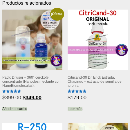
Productos relacionados
¡Oferta!
Pack: Difusor + 360° cercko®
Citricand-30 Dr. Erick Estrada,
concentrado (Nanodesinfectante con
Chapingo – extracto de semilla de
NanoBiomoléculas).
toronja
El
El
$
399.00
$
349.00
$
179.00
Valorado
Valorado
con
con
precio
precio
5.00
4.93
de 5
de 5
original
actual
Añadir al carrito
Leer más
era:
es:
$399.00.
$349.00.