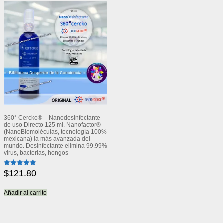
360° Cercko® – Nanodesinfectante
de uso Directo 125 ml. Nanofactor®
(NanoBiomoléculas, tecnología 100%
mexicana) la más avanzada del
mundo. Desinfectante elimina 99.99%
virus, bacterias, hongos
$
121.80
Valorado
con
5.00
de 5
Añadir al carrito