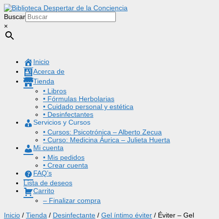
Buscar
×
Inicio
Acerca de
Tienda
• Libros
• Fórmulas Herbolarias
• Cuidado personal y estética
• Desinfectantes
Servicios y Cursos
• Cursos: Psicotrónica – Alberto Zecua
• Curso: Medicina Áurica – Julieta Huerta
Mi cuenta
• Mis pedidos
• Crear cuenta
FAQ’s
Lista de deseos
Carrito
– Finalizar compra
Inicio
/
Tienda
/
Desinfectante
/
Gel íntimo éviter
/ Éviter – Gel