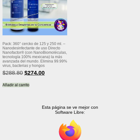
Pack: 360° cercko de 125 y 250 ml. –
Nanodesinfectante de uso Directo
Nanofactor® (con NanoBiomoléculas,
tecnología 100% mexicana) la más
avanzada del mundo. Elimina 99.99%
virus, bacterias y hongos
El
El
$
288.80
$
274.00
precio
precio
original
actual
Añadir al carrito
era:
es:
$288.80.
$274.00.
Esta página se ve mejor con
Software Libre: