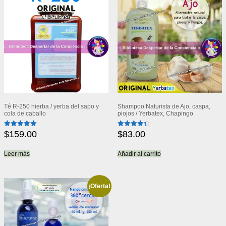
Té R-250 hierba / yerba del sapo y
Shampoo Naturista de Ajo, caspa,
cola de caballo
piojos / Yerbatex, Chapingo
$
159.00
$
83.00
Valorado
Valorado
con
con
5.00
4.33
de 5
de 5
Leer más
Añadir al carrito
¡Oferta!