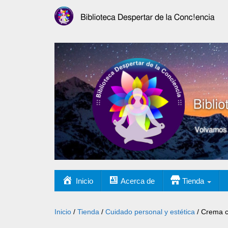
Inicio
Acerca de
Tienda
Inicio
/
Tienda
/
Cuidado personal y estética
/ Crema c