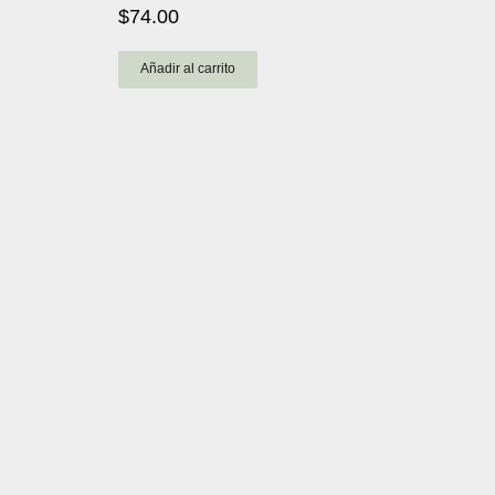
$
74.00
Valorad
o con
3.00
de 5
Añadir al carrito