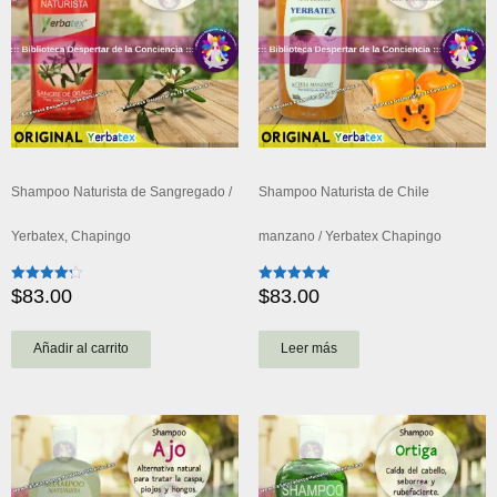
Shampoo Naturista de Sangregado /
Shampoo Naturista de Chile
Yerbatex, Chapingo
manzano / Yerbatex Chapingo
$
83.00
$
83.00
Valorado
Valorado
con
con
4.25
5.00
de 5
de 5
Añadir al carrito
Leer más