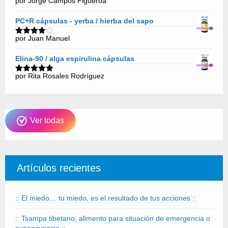
por Jorge Campos Figueroa
Valorado
con
5
de 5
PC+R cápsulas - yerba / hierba del sapo
por Juan Manuel
Valorado
con
4
de
5
Elina-90 / alga espirulina cápsulas
por Rita Rosales Rodríguez
Valorado
con
5
de 5
Ver todas
Artículos recientes
:: El miedo… tu miedo, es el resultado de tus acciones ::
:: Tsampa tibetano, alimento para situación de emergencia o
supervivencia ::