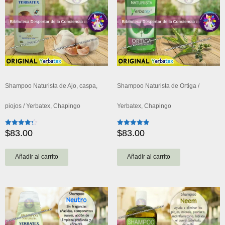
Shampoo Naturista de Ajo, caspa,
Shampoo Naturista de Ortiga /
piojos / Yerbatex, Chapingo
Yerbatex, Chapingo
$
83.00
$
83.00
Valorado
Valorado
con
con
4.33
4.86
de 5
de 5
Añadir al carrito
Añadir al carrito