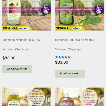
Shampoo Naturista NEUTRO /
Shampoo Naturista de Neem /
Yerbatex, Chapingo
Yerbatex, Chapingo
$
83.00
$
83.00
Valorado
con
5.00
Añadir al carrito
de 5
Añadir al carrito