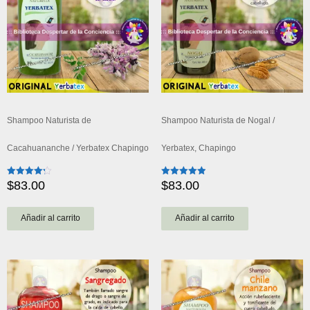
Shampoo Naturista de
Shampoo Naturista de Nogal /
Cacahuananche / Yerbatex Chapingo
Yerbatex, Chapingo
$
83.00
$
83.00
Valorado
Valorado
con
con
4.25
5.00
de 5
de 5
Añadir al carrito
Añadir al carrito