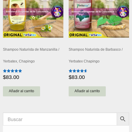
Shampoo Naturista de Manzanilla /
Shampoo Naturista de Barbasco /
Yerbatex, Chapingo
Yerbatex Chapingo
$
83.00
$
83.00
Valorado
Valorado
con
con
5.00
4.67
de 5
de 5
Añadir al carrito
Añadir al carrito