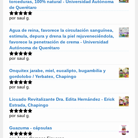
torceduras, 100% natural - Universidad Autónoma
de Querétaro
por saul g.
Valorado
con
5
de 5
Agua de reina, favorece la circulación sanguínea,
estimula, depura y drena la piel rejuveneciéndola,
favorece la penetración de crema - Universidad
Autónoma de Querétaro
por saul g.
Valorado
con
5
de 5
Onquitex jarabe, miel, eucalipto, bugambilia y
gordolobo / Yerbatex, Chapingo
por saul g.
Valorado
con
5
de 5
Licuado Revitalizante Dra. Edita Hernández - Erick
Estrada, Chapingo
por saul g.
Valorado
con
5
de 5
Guazuma - cápsulas