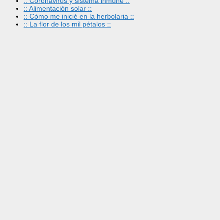
:: Coronavirus y sistema inmune ::
:: Alimentación solar ::
:: Cómo me inicié en la herbolaria ::
:: La flor de los mil pétalos ::