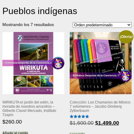
Pueblos indígenas
Mostrando los 7 resultados
¡Oferta!
WIRIKUTA el jardín del edén, la
Colección: Los Chamanes de México.
morada de nuestros ancestros –
7 volúmenes – Jacobo Grinberg
Gilberto Clavel Mercado, Instituto
Zylberbaum
Tzapin
$
260.00
El
El
$
1,600.00
$
1,499.00
Valorado
con
precio
precio
5.00
de 5
Añadir al carrito