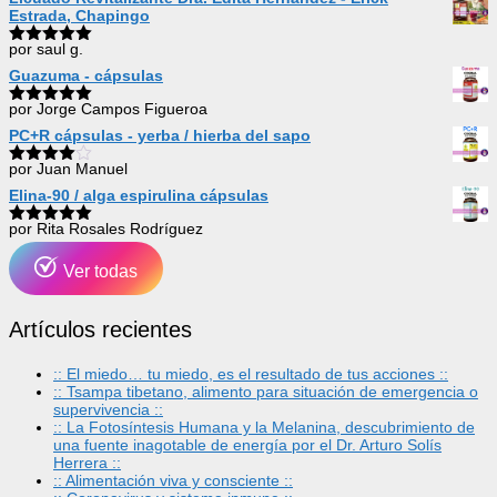
Estrada, Chapingo
por saul g.
Valorado
con
5
de 5
Guazuma - cápsulas
por Jorge Campos Figueroa
Valorado
con
5
de 5
PC+R cápsulas - yerba / hierba del sapo
por Juan Manuel
Valorado
con
4
de
Elina-90 / alga espirulina cápsulas
5
por Rita Rosales Rodríguez
Valorado
con
5
de 5
Ver todas
Artículos recientes
:: El miedo… tu miedo, es el resultado de tus acciones ::
:: Tsampa tibetano, alimento para situación de emergencia o
supervivencia ::
:: La Fotosíntesis Humana y la Melanina, descubrimiento de
una fuente inagotable de energía por el Dr. Arturo Solís
Herrera ::
:: Alimentación viva y consciente ::