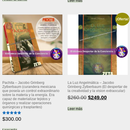
original
actual
Leer más
era:
es:
$1,600.00.
$1,499
¡Oferta!
Pachita – Jacobo Grinberg
La Luz Angelmática – Jacobo
Zylberbaum (curandera mexicana
Grinberg Zylberbaum (El despertar de
que poseía un control extraordinario
la creatividad y la vision extraocular)
sobre la materia y la energía. Era
El
El
$
260.00
$
249.00
capaz de materializar tejidos y
precio
precio
órganos y realizar operaciones
quirúrgicas y trasplantes)
original
actual
Leer más
era:
es:
$
300.00
Valorado
$260.00.
$249.00.
con
5.00
de 5