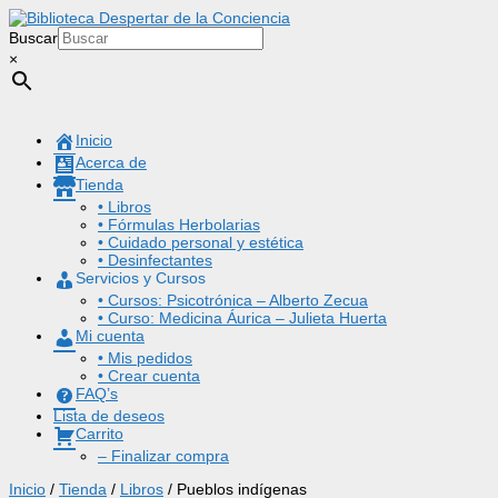
Buscar
×
Inicio
Acerca de
Tienda
• Libros
• Fórmulas Herbolarias
• Cuidado personal y estética
• Desinfectantes
Servicios y Cursos
• Cursos: Psicotrónica – Alberto Zecua
• Curso: Medicina Áurica – Julieta Huerta
Mi cuenta
• Mis pedidos
• Crear cuenta
FAQ’s
Lista de deseos
Carrito
– Finalizar compra
Inicio
/
Tienda
/
Libros
/ Pueblos indígenas