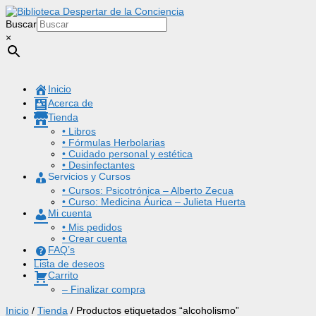
Buscar
×
Inicio
Acerca de
Tienda
• Libros
• Fórmulas Herbolarias
• Cuidado personal y estética
• Desinfectantes
Servicios y Cursos
• Cursos: Psicotrónica – Alberto Zecua
• Curso: Medicina Áurica – Julieta Huerta
Mi cuenta
• Mis pedidos
• Crear cuenta
FAQ’s
Lista de deseos
Carrito
– Finalizar compra
Inicio
/
Tienda
/ Productos etiquetados “alcoholismo”