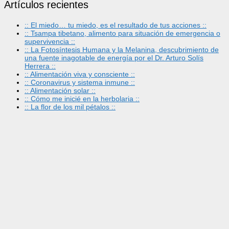
Artículos recientes
:: El miedo… tu miedo, es el resultado de tus acciones ::
:: Tsampa tibetano, alimento para situación de emergencia o
supervivencia ::
:: La Fotosíntesis Humana y la Melanina, descubrimiento de
una fuente inagotable de energía por el Dr. Arturo Solís
Herrera ::
:: Alimentación viva y consciente ::
:: Coronavirus y sistema inmune ::
:: Alimentación solar ::
:: Cómo me inicié en la herbolaria ::
:: La flor de los mil pétalos ::