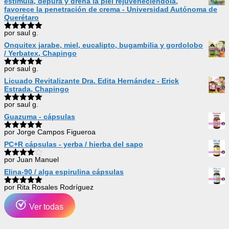
estimula, depura y drena la piel rejuveneciéndola,
favorece la penetración de crema - Universidad Autónoma de
Querétaro
por saul g.
Valorado
con
5
de 5
Onquitex jarabe, miel, eucalipto, bugambilia y gordolobo
/ Yerbatex, Chapingo
por saul g.
Valorado
con
5
de 5
Licuado Revitalizante Dra. Edita Hernández - Erick
Estrada, Chapingo
por saul g.
Valorado
con
5
de 5
Guazuma - cápsulas
por Jorge Campos Figueroa
Valorado
con
5
de 5
PC+R cápsulas - yerba / hierba del sapo
por Juan Manuel
Valorado
con
4
de
Elina-90 / alga espirulina cápsulas
5
por Rita Rosales Rodríguez
Valorado
con
5
de 5
Ver todas