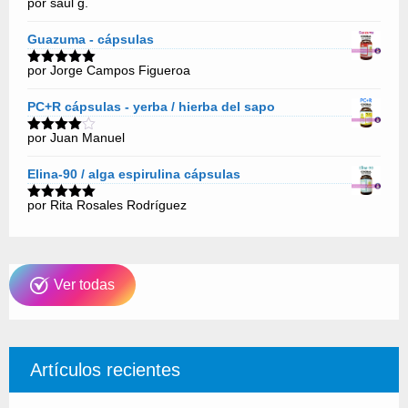
por saul g.
Valorado
con
5
de 5
Guazuma - cápsulas
por Jorge Campos Figueroa
Valorado
con
5
de 5
PC+R cápsulas - yerba / hierba del sapo
por Juan Manuel
Valorado
con
4
de
5
Elina-90 / alga espirulina cápsulas
por Rita Rosales Rodríguez
Valorado
con
5
de 5
Ver todas
Artículos recientes