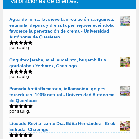
Valoraciones de clientes:
Agua de reina, favorece la circulación sanguínea,
estimula, depura y drena la piel rejuveneciéndola,
favorece la penetración de crema - Universidad
Autónoma de Querétaro
por saul g.
Valorado
con
5
de 5
Onquitex jarabe, miel, eucalipto, bugambilia y
gordolobo / Yerbatex, Chapingo
por saul g.
Valorado
con
5
de 5
Pomada Antiinflamatoria, inflamación, golpes,
torceduras, 100% natural - Universidad Autónoma
de Querétaro
por saul g.
Valorado
con
5
de 5
Licuado Revitalizante Dra. Edita Hernández - Erick
Estrada, Chapingo