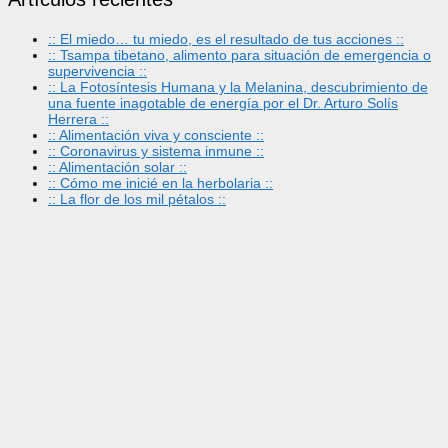
:: El miedo… tu miedo, es el resultado de tus acciones ::
:: Tsampa tibetano, alimento para situación de emergencia o
supervivencia ::
:: La Fotosíntesis Humana y la Melanina, descubrimiento de
una fuente inagotable de energía por el Dr. Arturo Solís
Herrera ::
:: Alimentación viva y consciente ::
:: Coronavirus y sistema inmune ::
:: Alimentación solar ::
:: Cómo me inicié en la herbolaria ::
:: La flor de los mil pétalos ::