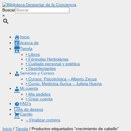
Buscar
×
Inicio
Acerca de
Tienda
• Libros
• Fórmulas Herbolarias
• Cuidado personal y estética
• Desinfectantes
Servicios y Cursos
• Cursos: Psicotrónica – Alberto Zecua
• Curso: Medicina Áurica – Julieta Huerta
Mi cuenta
• Mis pedidos
• Crear cuenta
FAQ’s
Lista de deseos
Carrito
– Finalizar compra
Inicio
/
Tienda
/ Productos etiquetados “crecimiento de cabello”