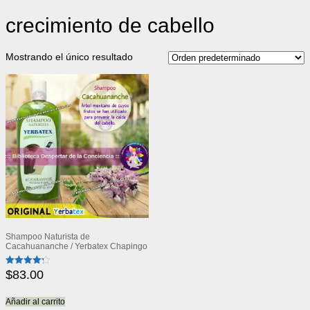
crecimiento de cabello
Mostrando el único resultado
Shampoo Naturista de
Cacahuananche / Yerbatex Chapingo
$
83.00
Valorado
con
4.25
de 5
Añadir al carrito