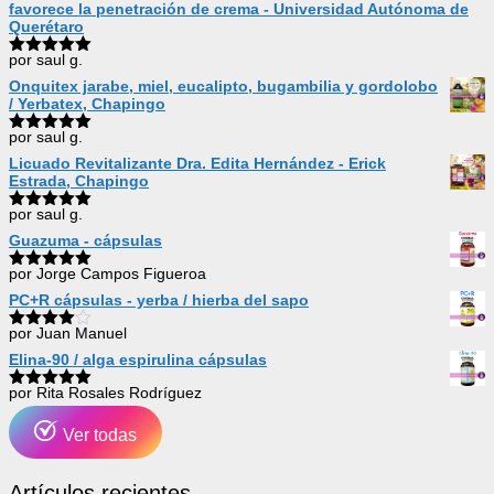
favorece la penetración de crema - Universidad Autónoma de
Querétaro
por saul g.
Valorado
con
5
de 5
Onquitex jarabe, miel, eucalipto, bugambilia y gordolobo
/ Yerbatex, Chapingo
por saul g.
Valorado
con
5
de 5
Licuado Revitalizante Dra. Edita Hernández - Erick
Estrada, Chapingo
por saul g.
Valorado
con
5
de 5
Guazuma - cápsulas
por Jorge Campos Figueroa
Valorado
con
5
de 5
PC+R cápsulas - yerba / hierba del sapo
por Juan Manuel
Valorado
con
4
de
Elina-90 / alga espirulina cápsulas
5
por Rita Rosales Rodríguez
Valorado
con
5
de 5
Ver todas
Artículos recientes