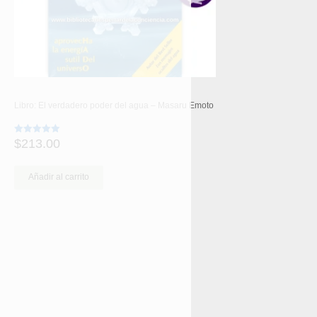
Libro: El verdadero poder del agua – Masaru Emoto
$
213.00
Valorado
con
5.00
de 5
Añadir al carrito