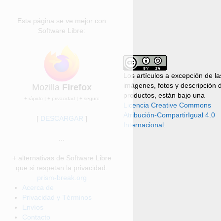
Esta página se ve mejor con
Software Libre:
Los artículos a excepción de la
imágenes, fotos y descripción 
Mozilla
Firefox
productos, están bajo una
+ rápido | + privacidad | + seguro
Licencia Creative Commons
Atribución-CompartirIgual 4.0
[
DESCARGAR
]
Internacional
.
...
+ alternativas de Software Libre
que si respetan la privacidad:
prism-break.org
Acerca de
Privacidad y Términos
Envíos
Contacto