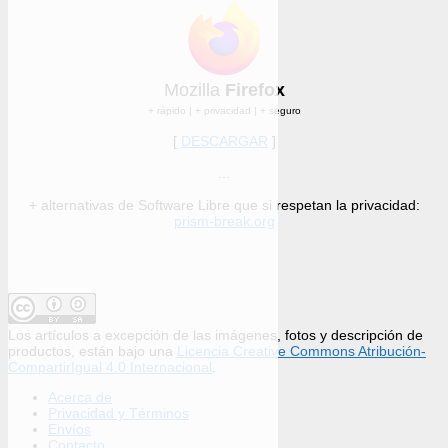
Mozilla
Firefox
+ rápido | + privacidad | + seguro
[
DESCARGAR
]
...
+ alternativas de Software Libre que si respetan la privacidad:
prism-break.org
Los artículos a excepción de las imágenes, fotos y descripción de
productos, están bajo una
Licencia Creative Commons Atribución-
CompartirIgual 4.0 Internacional
.
Acerca de
Privacidad y Términos
Envíos
Contacto