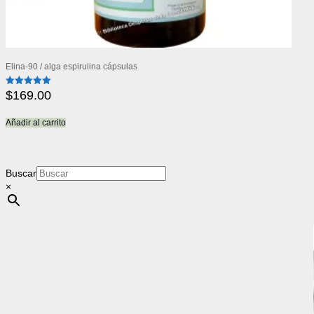
Elina-90 / alga espirulina cápsulas
$
169.00
Valorado
con
5.00
de 5
Añadir al carrito
Buscar
×