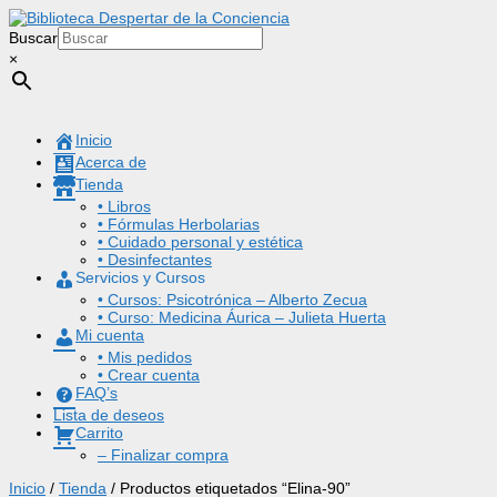
Buscar
×
Inicio
Acerca de
Tienda
• Libros
• Fórmulas Herbolarias
• Cuidado personal y estética
• Desinfectantes
Servicios y Cursos
• Cursos: Psicotrónica – Alberto Zecua
• Curso: Medicina Áurica – Julieta Huerta
Mi cuenta
• Mis pedidos
• Crear cuenta
FAQ’s
Lista de deseos
Carrito
– Finalizar compra
Inicio
/
Tienda
/ Productos etiquetados “Elina-90”