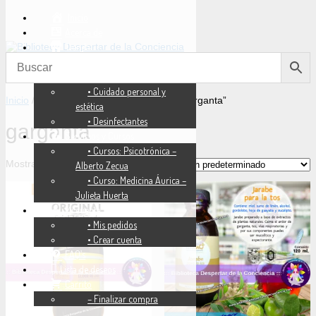
Inicio
Acerca de
Tienda
• Libros
• Fórmulas Herbolarias
• Cuidado personal y
Inicio
/
Tienda
/ Productos etiquetados “garganta”
estética
• Desinfectantes
garganta
Servicios y Cursos
• Cursos: Psicotrónica –
Mostrando los 2 resultados
Alberto Zecua
• Curso: Medicina Áurica –
Julieta Huerta
Mi cuenta
• Mis pedidos
• Crear cuenta
FAQ’s
Lista de deseos
Carrito
– Finalizar compra