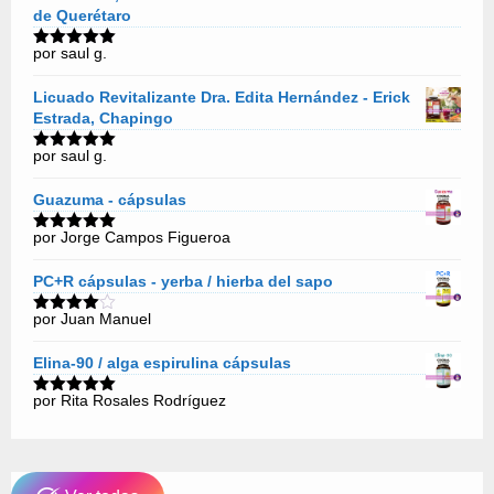
de Querétaro
por saul g.
Valorado
con
5
de 5
Licuado Revitalizante Dra. Edita Hernández - Erick
Estrada, Chapingo
por saul g.
Valorado
con
5
de 5
Guazuma - cápsulas
por Jorge Campos Figueroa
Valorado
con
5
de 5
PC+R cápsulas - yerba / hierba del sapo
por Juan Manuel
Valorado
con
4
de
5
Elina-90 / alga espirulina cápsulas
por Rita Rosales Rodríguez
Valorado
con
5
de 5