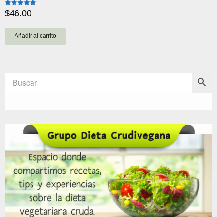
$
46.00
Valorado
con
5.00
de 5
Añadir al carrito