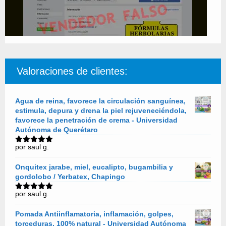
Valoraciones de clientes:
Agua de reina, favorece la circulación sanguínea,
estimula, depura y drena la piel rejuveneciéndola,
favorece la penetración de crema - Universidad
Autónoma de Querétaro
por saul g.
Valorado
con
5
de 5
Onquitex jarabe, miel, eucalipto, bugambilia y
gordolobo / Yerbatex, Chapingo
por saul g.
Valorado
con
5
de 5
Pomada Antiinflamatoria, inflamación, golpes,
torceduras, 100% natural - Universidad Autónoma