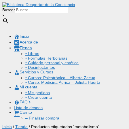
Buscar
×
Inicio
Acerca de
Tienda
• Libros
• Fórmulas Herbolarias
• Cuidado personal y estética
• Desinfectantes
Servicios y Cursos
• Cursos: Psicotrónica – Alberto Zecua
• Curso: Medicina Áurica – Julieta Huerta
Mi cuenta
• Mis pedidos
• Crear cuenta
FAQ’s
Lista de deseos
Carrito
– Finalizar compra
Inicio
/
Tienda
/ Productos etiquetados “metabolismo”