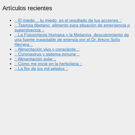
Artículos recientes
:: El miedo… tu miedo, es el resultado de tus acciones ::
:: Tsampa tibetano, alimento para situación de emergencia o
supervivencia ::
:: La Fotosíntesis Humana y la Melanina, descubrimiento de
una fuente inagotable de energía por el Dr. Arturo Solís
Herrera ::
:: Alimentación viva y consciente ::
:: Coronavirus y sistema inmune ::
:: Alimentación solar ::
:: Cómo me inicié en la herbolaria ::
:: La flor de los mil pétalos ::