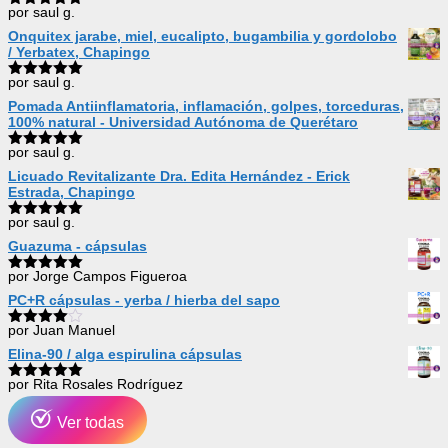
por saul g.
Valorado
con
5
de 5
Onquitex jarabe, miel, eucalipto, bugambilia y gordolobo
/ Yerbatex, Chapingo
por saul g.
Valorado
con
5
de 5
Pomada Antiinflamatoria, inflamación, golpes, torceduras,
100% natural - Universidad Autónoma de Querétaro
por saul g.
Valorado
con
5
de 5
Licuado Revitalizante Dra. Edita Hernández - Erick
Estrada, Chapingo
por saul g.
Valorado
con
5
de 5
Guazuma - cápsulas
por Jorge Campos Figueroa
Valorado
con
5
de 5
PC+R cápsulas - yerba / hierba del sapo
por Juan Manuel
Valorado
con
4
de
Elina-90 / alga espirulina cápsulas
5
por Rita Rosales Rodríguez
Valorado
con
5
de 5
Ver todas