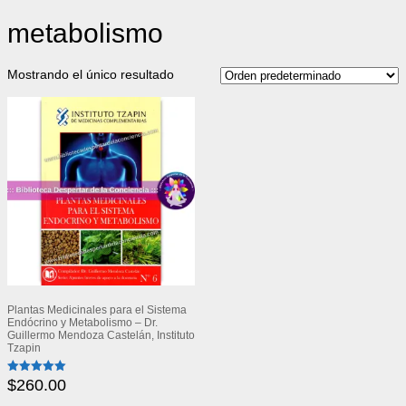
metabolismo
Mostrando el único resultado
Plantas Medicinales para el Sistema
Endócrino y Metabolismo – Dr.
Guillermo Mendoza Castelán, Instituto
Tzapin
$
260.00
Valorado
con
5.00