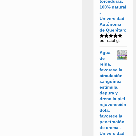
torceduras,
100% natural
-
Universidad
Autónoma
de Querétaro
por saul g.
Valorado
con
5
de 5
Agua
de
reina,
favorece la
circulación
sanguínea,
estimula,
depura y
drena la piel
rejuvenecién
dola,
favorece la
penetración
de crema -
Universidad