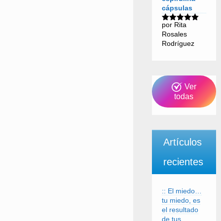
cápsulas
por Rita
Valorado
Rosales
con
5
de 5
Rodríguez
Ver
todas
Artículos
recientes
:: El miedo…
tu miedo, es
el resultado
de tus