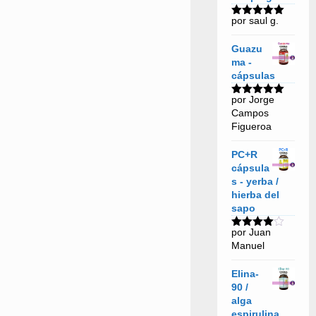
por saul g.
Valorado
con
5
de 5
Guazu
ma -
cápsulas
por Jorge
Valorado
Campos
con
5
de 5
Figueroa
PC+R
cápsula
s - yerba /
hierba del
sapo
por Juan
Valorado
Manuel
con
4
de
5
Elina-
90 /
alga
espirulina