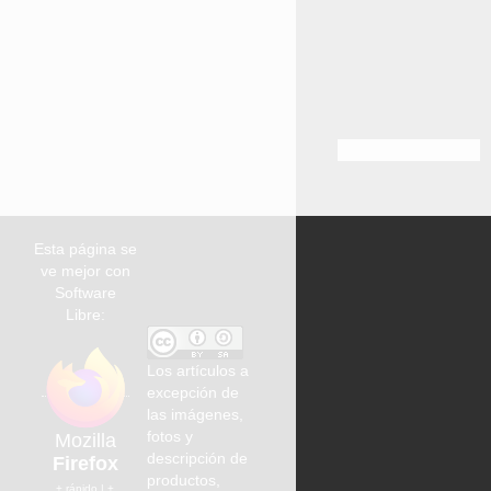
Esta página se
ve mejor con
Software
Libre:
Los artículos a
excepción de
las imágenes,
fotos y
Mozilla
descripción de
Firefox
productos,
+ rápido | +