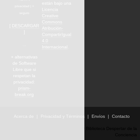
están bajo una
privacidad | +
Licencia
seguro
Creative
Commons
[
DESCARGAR
Atribución-
]
CompartirIgual
4.0
...
Internacional
.
+ alternativas
de Software
Libre que si
respetan la
privacidad:
prism-
break.org
Acerca de
Privacidad y Términos
Envíos
Contacto
© Biblioteca Despertar de la
Conciencia