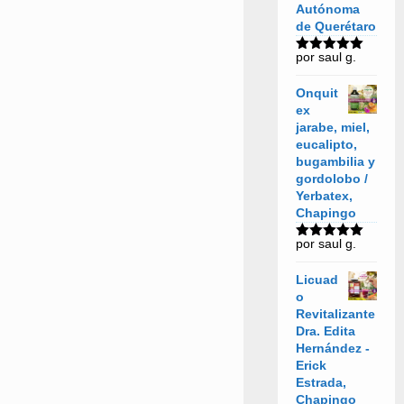
Autónoma
de Querétaro
por saul g.
Valorado
con
5
de 5
Onquit
ex
jarabe, miel,
eucalipto,
bugambilia y
gordolobo /
Yerbatex,
Chapingo
por saul g.
Valorado
con
5
de 5
Licuad
o
Revitalizante
Dra. Edita
Hernández -
Erick
Estrada,
Chapingo