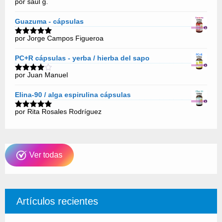
por saul g.
Valorado
con
5
de 5
Guazuma - cápsulas
por Jorge Campos Figueroa
Valorado
con
5
de 5
PC+R cápsulas - yerba / hierba del sapo
por Juan Manuel
Valorado
con
4
de
5
Elina-90 / alga espirulina cápsulas
por Rita Rosales Rodríguez
Valorado
con
5
de 5
Ver todas
Artículos recientes