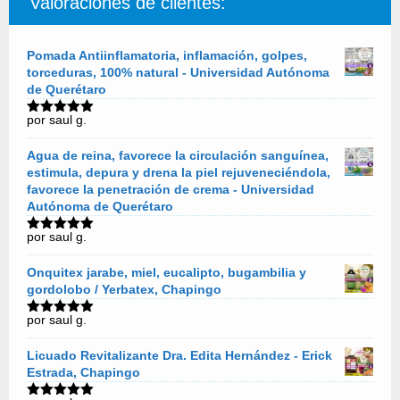
Valoraciones de clientes:
Pomada Antiinflamatoria, inflamación, golpes,
torceduras, 100% natural - Universidad Autónoma
de Querétaro
por saul g.
Valorado
con
5
de 5
Agua de reina, favorece la circulación sanguínea,
estimula, depura y drena la piel rejuveneciéndola,
favorece la penetración de crema - Universidad
Autónoma de Querétaro
por saul g.
Valorado
con
5
de 5
Onquitex jarabe, miel, eucalipto, bugambilia y
gordolobo / Yerbatex, Chapingo
por saul g.
Valorado
con
5
de 5
Licuado Revitalizante Dra. Edita Hernández - Erick
Estrada, Chapingo