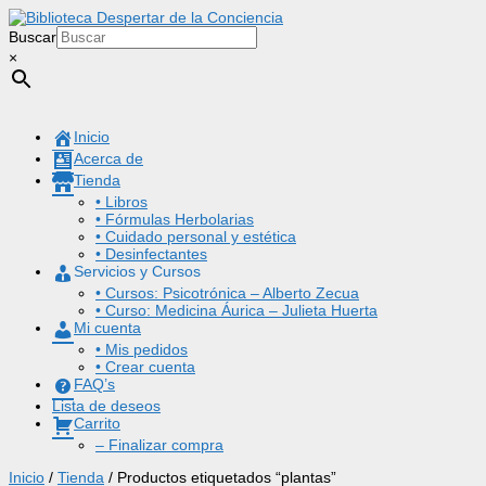
Buscar
×
Inicio
Acerca de
Tienda
• Libros
• Fórmulas Herbolarias
• Cuidado personal y estética
• Desinfectantes
Servicios y Cursos
• Cursos: Psicotrónica – Alberto Zecua
• Curso: Medicina Áurica – Julieta Huerta
Mi cuenta
• Mis pedidos
• Crear cuenta
FAQ’s
Lista de deseos
Carrito
– Finalizar compra
Inicio
/
Tienda
/ Productos etiquetados “plantas”