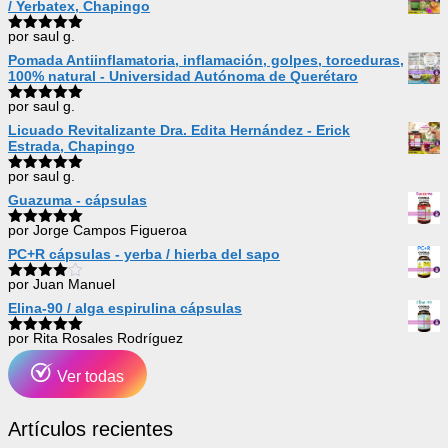
/ Yerbatex, Chapingo
por saul g.
Valorado
con
5
de 5
Pomada Antiinflamatoria, inflamación, golpes, torceduras,
100% natural - Universidad Autónoma de Querétaro
por saul g.
Valorado
con
5
de 5
Licuado Revitalizante Dra. Edita Hernández - Erick
Estrada, Chapingo
por saul g.
Valorado
con
5
de 5
Guazuma - cápsulas
por Jorge Campos Figueroa
Valorado
con
5
de 5
PC+R cápsulas - yerba / hierba del sapo
por Juan Manuel
Valorado
con
4
de
Elina-90 / alga espirulina cápsulas
5
por Rita Rosales Rodríguez
Valorado
con
5
de 5
Ver todas
Artículos recientes