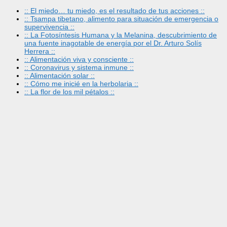
:: El miedo… tu miedo, es el resultado de tus acciones ::
:: Tsampa tibetano, alimento para situación de emergencia o
supervivencia ::
:: La Fotosíntesis Humana y la Melanina, descubrimiento de
una fuente inagotable de energía por el Dr. Arturo Solís
Herrera ::
:: Alimentación viva y consciente ::
:: Coronavirus y sistema inmune ::
:: Alimentación solar ::
:: Cómo me inicié en la herbolaria ::
:: La flor de los mil pétalos ::