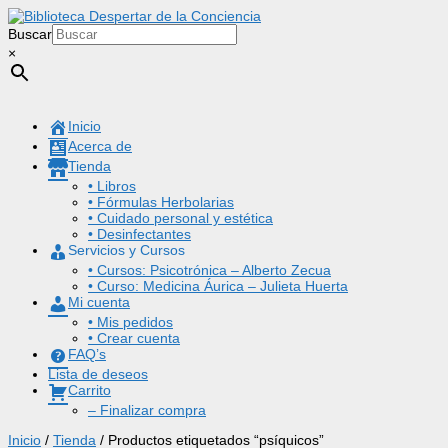
Buscar
×
Inicio
Acerca de
Tienda
• Libros
• Fórmulas Herbolarias
• Cuidado personal y estética
• Desinfectantes
Servicios y Cursos
• Cursos: Psicotrónica – Alberto Zecua
• Curso: Medicina Áurica – Julieta Huerta
Mi cuenta
• Mis pedidos
• Crear cuenta
FAQ’s
Lista de deseos
Carrito
– Finalizar compra
Inicio
/
Tienda
/ Productos etiquetados “psíquicos”