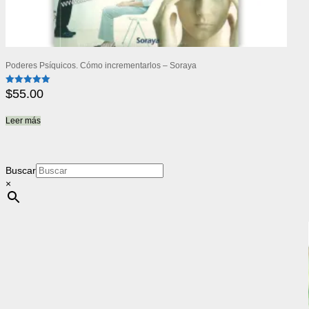
Poderes Psíquicos. Cómo incrementarlos – Soraya
$
55.00
Valorado
con
5.00
de 5
Leer más
Buscar
×