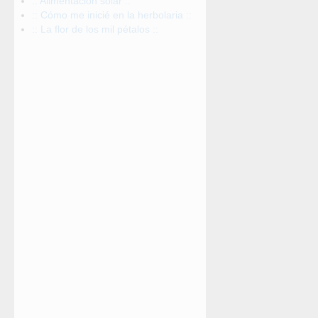
:: Alimentación solar ::
:: Cómo me inicié en la herbolaria ::
:: La flor de los mil pétalos ::