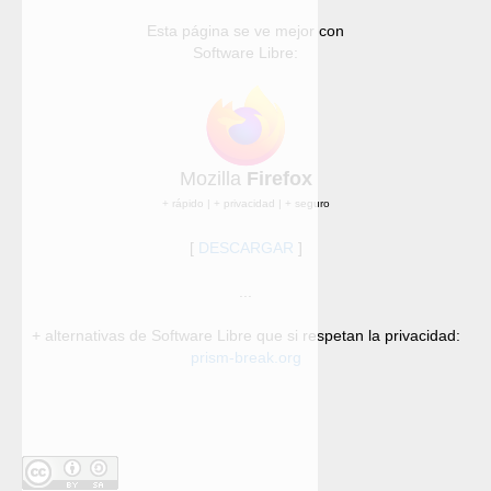
Esta página se ve mejor con
Software Libre:
Mozilla
Firefox
+ rápido | + privacidad | + seguro
[
DESCARGAR
]
...
+ alternativas de Software Libre que si respetan la privacidad:
prism-break.org