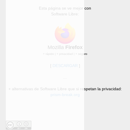
Esta página se ve mejor con
Software Libre:
Mozilla
Firefox
+ rápido | + privacidad | + seguro
[
DESCARGAR
]
...
+ alternativas de Software Libre que si respetan la privacidad:
prism-break.org