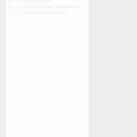
:: Alimentación solar ::
:: Cómo me inicié en la herbolaria ::
:: La flor de los mil pétalos ::