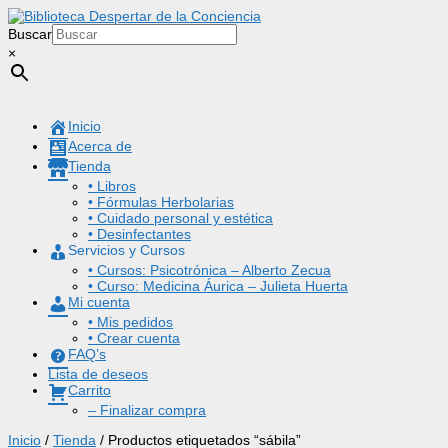
Buscar
×
Inicio
Acerca de
Tienda
• Libros
• Fórmulas Herbolarias
• Cuidado personal y estética
• Desinfectantes
Servicios y Cursos
• Cursos: Psicotrónica – Alberto Zecua
• Curso: Medicina Áurica – Julieta Huerta
Mi cuenta
• Mis pedidos
• Crear cuenta
FAQ’s
Lista de deseos
Carrito
– Finalizar compra
Inicio
/
Tienda
/ Productos etiquetados “sábila”