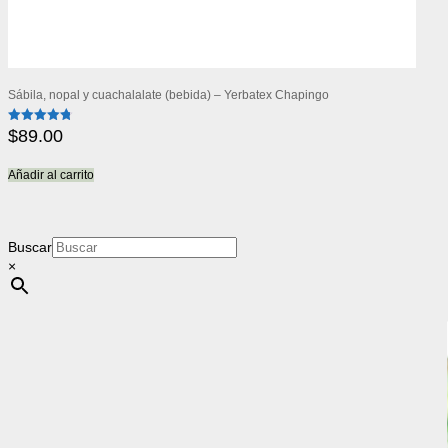
Sábila, nopal y cuachalalate (bebida) – Yerbatex Chapingo
$
89.00
Valorado
con
4.82
de 5
Añadir al carrito
Buscar
×