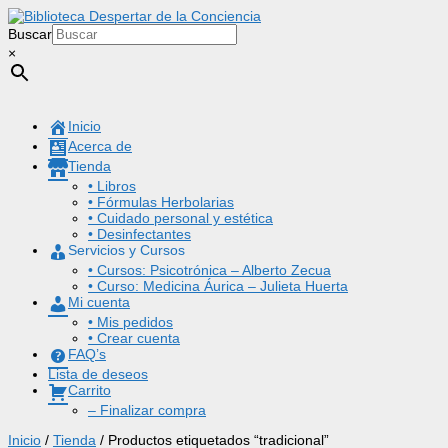
Buscar
×
Inicio
Acerca de
Tienda
• Libros
• Fórmulas Herbolarias
• Cuidado personal y estética
• Desinfectantes
Servicios y Cursos
• Cursos: Psicotrónica – Alberto Zecua
• Curso: Medicina Áurica – Julieta Huerta
Mi cuenta
• Mis pedidos
• Crear cuenta
FAQ’s
Lista de deseos
Carrito
– Finalizar compra
Inicio
/
Tienda
/ Productos etiquetados “tradicional”