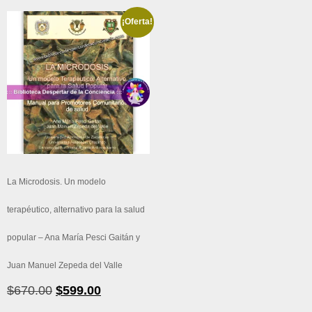
¡Oferta!
La Microdosis. Un modelo
terapéutico, alternativo para la salud
popular – Ana María Pesci Gaitán y
Juan Manuel Zepeda del Valle
El
El
$
670.00
$
599.00
precio
precio