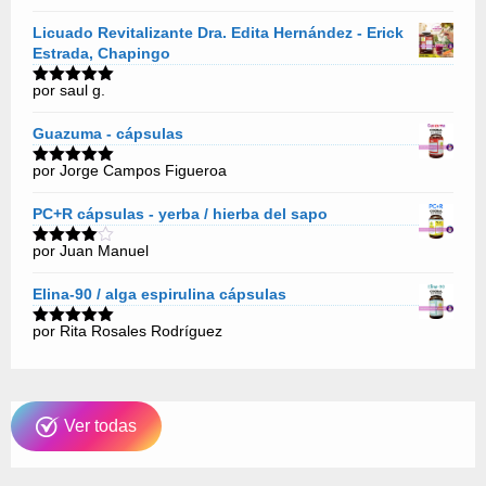
con
5
de 5
Licuado Revitalizante Dra. Edita Hernández - Erick
Estrada, Chapingo
por saul g.
Valorado
con
5
de 5
Guazuma - cápsulas
por Jorge Campos Figueroa
Valorado
con
5
de 5
PC+R cápsulas - yerba / hierba del sapo
por Juan Manuel
Valorado
con
4
de
5
Elina-90 / alga espirulina cápsulas
por Rita Rosales Rodríguez
Valorado
con
5
de 5
Ver todas