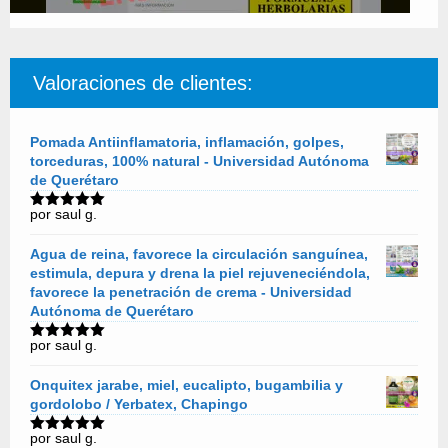
Valoraciones de clientes:
Pomada Antiinflamatoria, inflamación, golpes,
torceduras, 100% natural - Universidad Autónoma
de Querétaro
por saul g.
Valorado
con
5
de 5
Agua de reina, favorece la circulación sanguínea,
estimula, depura y drena la piel rejuveneciéndola,
favorece la penetración de crema - Universidad
Autónoma de Querétaro
por saul g.
Valorado
con
5
de 5
Onquitex jarabe, miel, eucalipto, bugambilia y
gordolobo / Yerbatex, Chapingo
por saul g.
Valorado