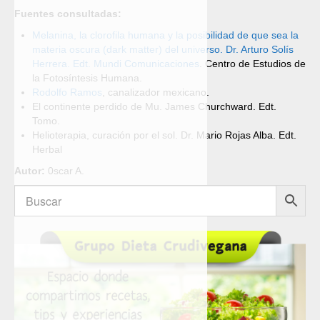
Fuentes consultadas:
Melanina, la clorofila humana y la posibilidad de que sea la
materia oscura (dark matter) del universo. Dr. Arturo Solís
Herrera. Edt. Mundi Comunicaciones
. Centro de Estudios de
la Fotosíntesis Humana.
Rodolfo Ramos
, canalizador mexicano.
El continente perdido de Mu. James Churchward. Edt.
Tomo.
Helioterapia, curación por el sol. Dr. Mario Rojas Alba. Edt.
Herbal
Autor:
0scar A.