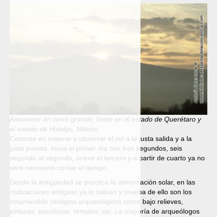
Amanecer en cerro grande, límite en el estado de Querétaro y
el estado de Hidalgo, México.
Consiste en esperar y observar el sol a la justa salida y a la
justa puesta. Inicia el primer día con tres segundos, seis
segundo al segundo, nueve el tercero y a partir de cuarto ya no
será necesario contar el tiempo.
Desde la antigüedad se practica la alimentación solar, en las
civilizaciones antiguas ya lo sabían y prueba de ello son los
innumerable vestigios arqueológicos como bajo relieves,
pinturas, esculturas, templos, etc. La mayoría de arqueólogos