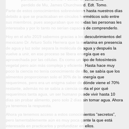
perdido de Mu, James Churchward. Edt. Tomo.
Parte de estos conocimientos sobrevivieron hasta nuestros días
debido a que se practicaban en círculos herméticos solo entre
sus miembros, pues aseguraban que no todas las personas les
interesaba y por lo tanto no serían capaces de comprenderlo.
Hoy en el año 2019 sabemos gracias a los descubrimientos del
mexicano Dr. Arturo Solís Herrera que la melanina en presencia
de agua y luz solar separa la molécula de agua y después la
vuelve a unir, en ese proceso se libera energía que es
aprovechada por las células. Es como un tipo de fotosíntesis
vegetal pero aún más compleja y eficiente. Hasta hace muy
poco la ciencia no tenía conocimiento de ello, se sabía que los
alimentos proporcionan solo el 30% de la energía que
requerimos, pero era un enigma saber de dónde viene el 70%
restante, además no se sabía a ciencia cierta el por qué
requerimos tanta agua, un ser humano puede vivir hasta 10
días sin probar alimento, pero solo 2 días sin tomar agua. Ahora
ya tenemos la respuesta.
Ahora ya tenemos acceso a estos conocimientos “secretos”,
pero lamentablemente aún es muy poca gente la que está
interesada en practicarlos y profundizar en ellos.