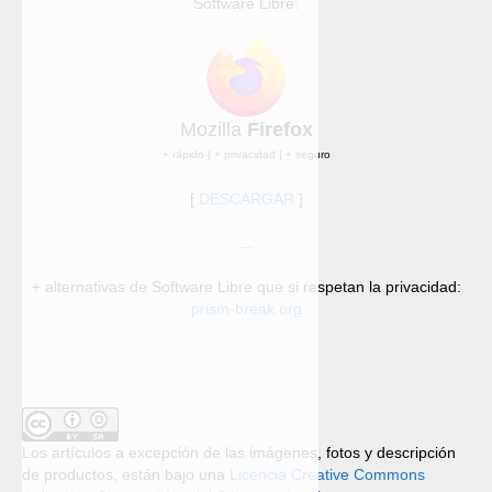
Software Libre:
Mozilla
Firefox
+ rápido | + privacidad | + seguro
[
DESCARGAR
]
...
+ alternativas de Software Libre que si respetan la privacidad:
prism-break.org
Los artículos a excepción de las imágenes, fotos y descripción
de productos, están bajo una
Licencia Creative Commons