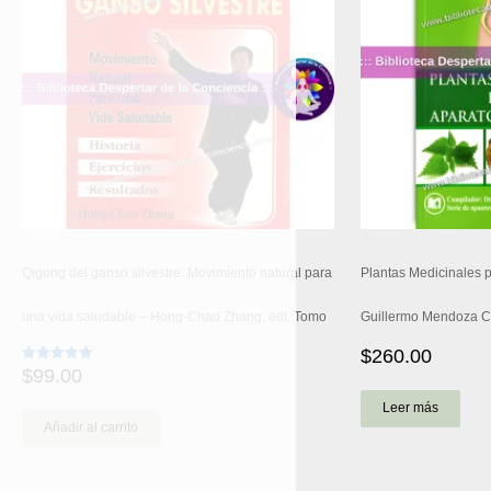
Qigong del ganso silvestre. Movimiento natural para
Plantas Medicinales p
una vida saludable – Hong-Chao Zhang, edt. Tomo
Guillermo Mendoza Cas
$
260.00
$
99.00
Valorado
con
5.00
Leer más
de 5
Añadir al carrito