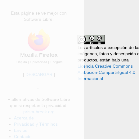
Esta página se ve mejor con
Software Libre:
Los artículos a excepción de la
imágenes, fotos y descripción 
Mozilla
Firefox
productos, están bajo una
+ rápido | + privacidad | + seguro
Licencia Creative Commons
Atribución-CompartirIgual 4.0
[
DESCARGAR
]
Internacional
.
...
+ alternativas de Software Libre
que si respetan la privacidad:
prism-break.org
Acerca de
Privacidad y Términos
Envíos
Contacto