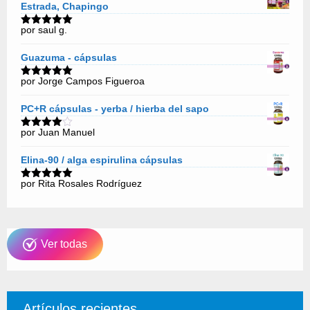
Estrada, Chapingo
por saul g.
Valorado
con
5
de 5
Guazuma - cápsulas
por Jorge Campos Figueroa
Valorado
con
5
de 5
PC+R cápsulas - yerba / hierba del sapo
por Juan Manuel
Valorado
con
4
de
5
Elina-90 / alga espirulina cápsulas
por Rita Rosales Rodríguez
Valorado
con
5
de 5
Ver todas
Artículos recientes