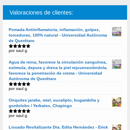
Valoraciones de clientes:
Pomada Antiinflamatoria, inflamación, golpes,
torceduras, 100% natural - Universidad Autónoma
de Querétaro
por saul g.
Valorado
con
5
de 5
Agua de reina, favorece la circulación sanguínea,
estimula, depura y drena la piel rejuveneciéndola,
favorece la penetración de crema - Universidad
Autónoma de Querétaro
por saul g.
Valorado
con
5
de 5
Onquitex jarabe, miel, eucalipto, bugambilia y
gordolobo / Yerbatex, Chapingo
por saul g.
Valorado
con
5
de 5
Licuado Revitalizante Dra. Edita Hernández - Erick