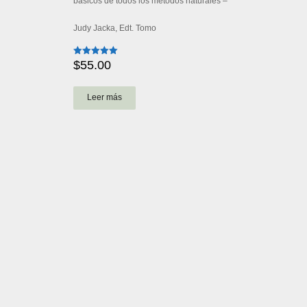
básicos de todos los métodos naturales –
Judy Jacka, Edt. Tomo
$
55.00
Valorado
con
5.00
de 5
Leer más