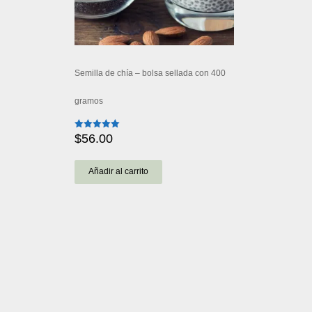
Semilla de chía – bolsa sellada con 400
gramos
$
56.00
Valorado
con
5.00
de 5
Añadir al carrito