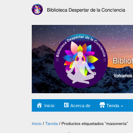
Inicio
Acerca de
Tienda
Inicio
/
Tienda
/ Productos etiquetados “masonería”